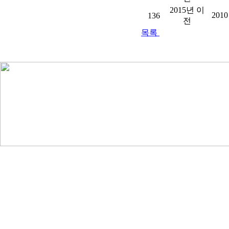
2015년 이
201
136
전
목록