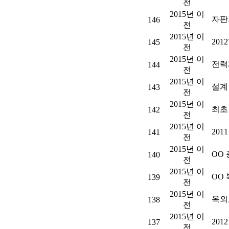
전
2015년 이
자판
146
전
2015년 이
201
145
전
2015년 이
전력
144
전
2015년 이
설계
143
전
2015년 이
최초
142
전
2015년 이
201
141
전
2015년 이
OO 
140
전
2015년 이
OO
139
전
2015년 이
옥외
138
전
2015년 이
201
137
전