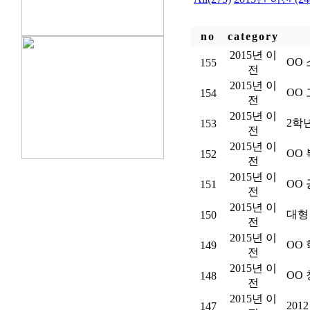
no
category
2015년 이
OO 
155
전
2015년 이
OO
154
전
2015년 이
2학
153
전
2015년 이
OO
152
전
2015년 이
OO 
151
전
2015년 이
대형
150
전
2015년 이
OO 
149
전
2015년 이
OO 
148
전
2015년 이
201
147